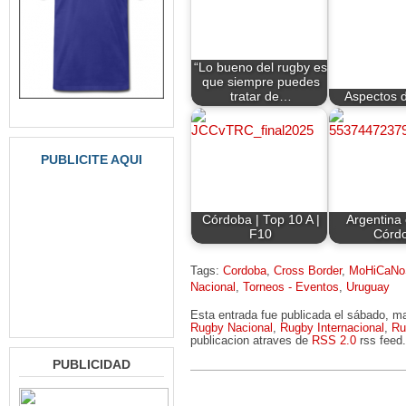
“Lo bueno del rugby es
que siempre puedes
tratar de…
Aspectos d
PUBLICITE AQUI
Córdoba | Top 10 A |
Argentina
F10
Córd
Tags:
Cordoba
,
Cross Border
,
MoHiCaN
Nacional
,
Torneos - Eventos
,
Uruguay
Esta entrada fue publicada el sábado, m
Rugby Nacional
,
Rugby Internacional
,
Ru
publicacion atraves de
RSS 2.0
rss feed.
PUBLICIDAD