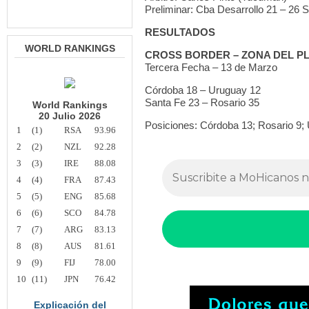
Preliminar: Cba Desarrollo 21 – 26 
RESULTADOS
WORLD RANKINGS
CROSS BORDER – ZONA DEL P
Tercera Fecha – 13 de Marzo
Córdoba 18 – Uruguay 12
Santa Fe 23 – Rosario 35
World Rankings
20 Julio 2026
Posiciones: Córdoba 13; Rosario 9; 
1
(1)
RSA
93.96
2
(2)
NZL
92.28
3
(3)
IRE
88.08
4
(4)
FRA
87.43
5
(5)
ENG
85.68
6
(6)
SCO
84.78
7
(7)
ARG
83.13
8
(8)
AUS
81.61
9
(9)
FIJ
78.00
10
(11)
JPN
76.42
Explicación del