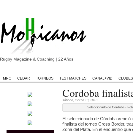
Rugby Magazine & Coaching | 22 Años
Home
Rugby
Rugby Championship
Rugby Classic
Rugb
MRC
CEDAR
TORNEOS
TEST MATCHES
CANAL+VID
CLUBES
Cordoba finalist
sábado, marzo 13, 2010
Seleccionado de Cordoba - Fo
El seleccionado de Córdoba venció a
finalista del torneo Cross Border, t
Zona del Plata. En el encuentro que