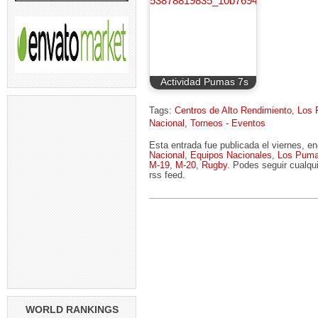
Actividad Pumas 7s
Tags:
Centros de Alto Rendimiento
,
Los
Nacional
,
Torneos - Eventos
Esta entrada fue publicada el viernes, e
Nacional
,
Equipos Nacionales
,
Los Pum
M-19
,
M-20
,
Rugby
. Podes seguir cualqu
rss feed.
WORLD RANKINGS