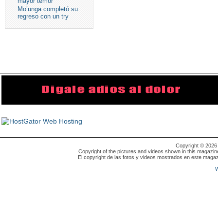
mayor temor
Mo’unga completó su
regreso con un try
Copyright © 202
Copyright of the pictures and videos shown in this magazin
El copyright de las fotos y videos mostrados en este magaz
W