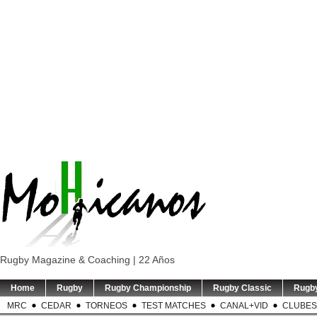
Rugby Magazine & Coaching | 22 Años
Home
Rugby
Rugby Championship
Rugby Classic
Rugb
MRC
CEDAR
TORNEOS
TEST MATCHES
CANAL+VID
CLUBES