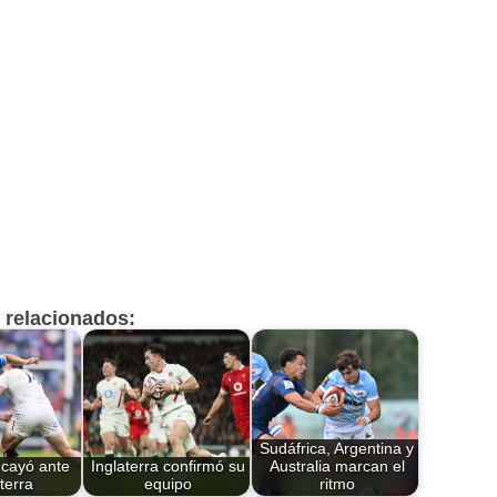
s relacionados:
Sudáfrica, Argentina y
 cayó ante
Inglaterra confirmó su
Australia marcan el
terra
equipo
ritmo