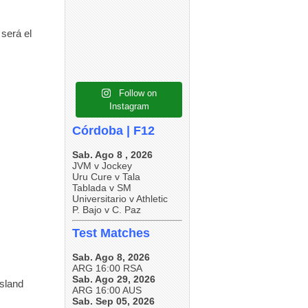
5
0
4
0
5
0
será el
.
Follow on
Instagram
Córdoba | F12
Sab. Ago 8 , 2026
JVM v Jockey
Uru Cure v Tala
Tablada v SM
Universitario v Athletic
P. Bajo v C. Paz
Test Matches
Sab. Ago 8, 2026
ARG 16:00 RSA
Sab. Ago 29, 2026
nsland
ARG 16:00 AUS
Sab. Sep 05, 2026