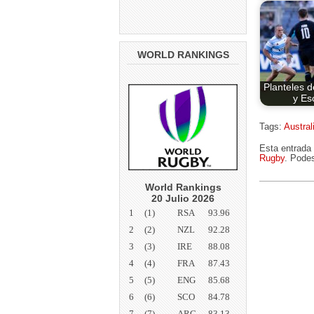
WORLD RANKINGS
Planteles d
y Es
Tags:
Austral
Esta entrada 
Rugby
. Podes
World Rankings
20 Julio 2026
1
(1)
RSA
93.96
2
(2)
NZL
92.28
3
(3)
IRE
88.08
4
(4)
FRA
87.43
5
(5)
ENG
85.68
6
(6)
SCO
84.78
7
(7)
ARG
83.13