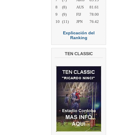
8
(8)
AUS
81.61
9
(9)
FIJ
78.00
10
(11)
JPN
76.42
Explicación del
Ranking
TEN CLASSIC