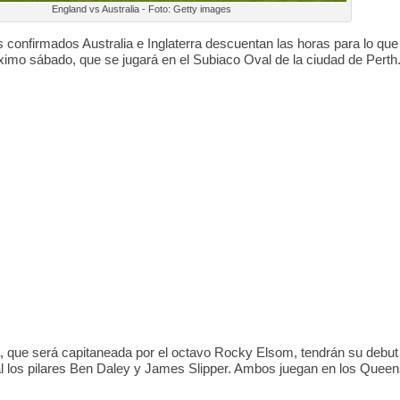
England vs Australia - Foto: Getty images
2
0
4
0
0
 confirmados Australia e Inglaterra descuentan las horas para lo que 
óximo sábado, que se jugará en el Subiaco Oval de la ciudad de Perth
a, que será capitaneada por el octavo Rocky Elsom, tendrán su debut
al los pilares Ben Daley y James Slipper. Ambos juegan en los Quee