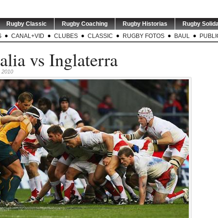
Rugby Classic
Rugby Coaching
Rugby Historias
Rugby Solida
S
CANAL+VID
CLUBES
CLASSIC
RUGBY FOTOS
BAUL
PUBLI
alia vs Inglaterra
, 2010
INTERIOR |
TEST MATCH | ARG v RSA |
LOS 
 disputó la
...
El entrenador de
...
Alb
1
0
sus
0
3
0
CH | El
VIDEO | STO v NZL | Nueva
GREATEST RIVALRY | P1 |
RUGBY 
r de los
Zelanda arrancó su gira
...
Los entrenadores de
...
Ramos 
oks,
...