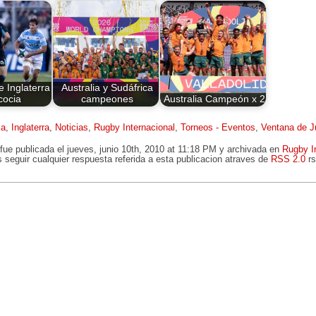
e Inglaterra
Australia y Sudáfrica
cocia
campeones
Australia Campeón x 2
ia
,
Inglaterra
,
Noticias
,
Rugby Internacional
,
Torneos - Eventos
,
Ventana de J
fue publicada el jueves, junio 10th, 2010 at 11:18 PM y archivada en
Rugby I
 seguir cualquier respuesta referida a esta publicacion atraves de
RSS 2.0
rs