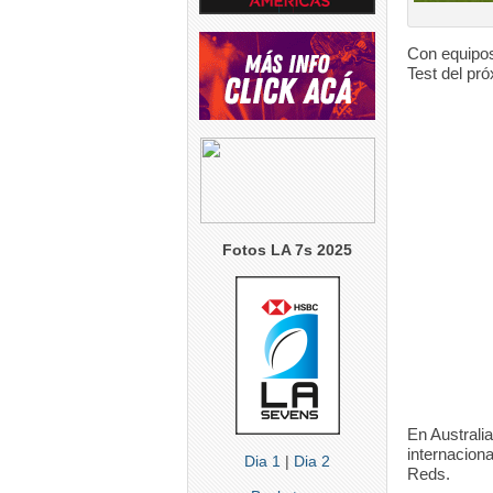
5
0
4
0
5
Con equipos
Test del pr
Fotos LA 7s 2025
En Australi
internacion
Dia 1
|
Dia 2
Reds.