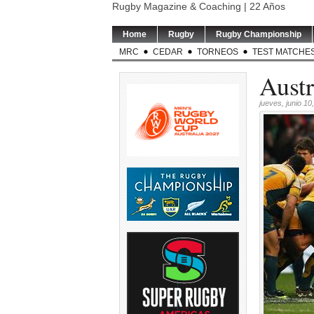
Rugby Magazine & Coaching | 22 Años
Home
Rugby
Rugby Championship
MRC
CEDAR
TORNEOS
TEST MATCHE
Austr
jueves, junio 10
LOS PUMAS | Tomás
TEST MATCH | ARG v RSA |
TORNEO DEL 
Albornoz ha sido
El entrenador de
...
Este sábado se
suspendido por
...
5
0
6
5
0
RUGBY INT`L | Thomas
USA v ARGENTINA XV | El
TEST MAT
Ramos de 31 años será
entrenador de Argentina
...
entrenado
jugador
...
Springb