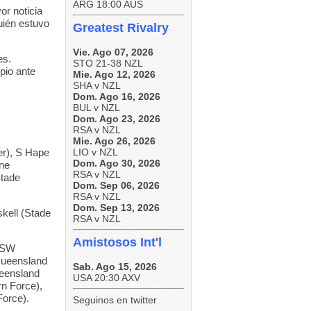
ARG 18:00 AUS
or noticia
uién estuvo
Greatest Rivalry
Vie. Ago 07, 2026
es.
STO 21-38 NZL
opio ante
Mie. Ago 12, 2026
SHA v NZL
Dom. Ago 16, 2026
BUL v NZL
Dom. Ago 23, 2026
RSA v NZL
Mie. Ago 26, 2026
er), S Hape
LIO v NZL
Dom. Ago 30, 2026
yne
RSA v NZL
Stade
Dom. Sep 06, 2026
RSA v NZL
Dom. Sep 13, 2026
kell (Stade
RSA v NZL
Amistosos Int'l
(NSW
Queensland
Sab. Ago 15, 2026
eensland
USA 20:30 AXV
n Force),
orce).
Seguinos en twitter