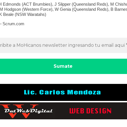
 H Edmonds (ACT Brumbies), J Slipper (Queensland Reds), M Chis
 M Hodgson (Western Force), W Genia (Queensland Reds), B Barn
 K Beale (NSW Waratahs)
 – Scrum.com