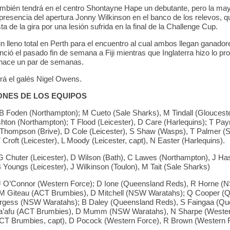
también tendrá en el centro Shontayne Hape un debutante, pero la may
 presencia del apertura Jonny Wilkinson en el banco de los relevos, q
a de la gira por una lesión sufrida en la final de la Challenge Cup.
n lleno total en Perth para el encuentro al cual ambos llegan ganador
nció el pasado fin de semana a Fiji mientras que Inglaterra hizo lo pr
hace un par de semanas.
erá el galés Nigel Owens.
NES DE LOS EQUIPOS
B Foden (Northampton); M Cueto (Sale Sharks), M Tindall (Gloucest
shton (Northampton); T Flood (Leicester), D Care (Harlequins); T Pa
Thompson (Brive), D Cole (Leicester), S Shaw (Wasps), T Palmer (
 Croft (Leicester), L Moody (Leicester, capt), N Easter (Harlequins).
G Chuter (Leicester), D Wilson (Bath), C Lawes (Northampton), J Has
 Youngs (Leicester), J Wilkinson (Toulon), M Tait (Sale Sharks)
 O’Connor (Western Force); D Ione (Queensland Reds), R Horne 
 M Giteau (ACT Brumbies), D Mitchell (NSW Waratahs); Q Cooper (
urgess (NSW Waratahs); B Daley (Queensland Reds), S Faingaa (Qu
a’afu (ACT Brumbies), D Mumm (NSW Waratahs), N Sharpe (Wester
CT Brumbies, capt), D Pocock (Western Force), R Brown (Western F