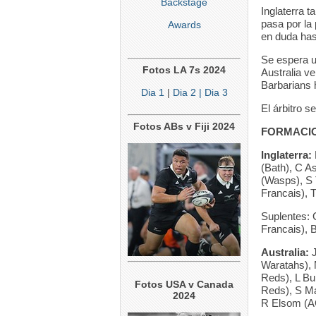
Backstage
Inglaterra 
pasa por la
Awards
en duda hast
Se espera u
Fotos LA 7s 2024
Australia ve
Barbarians 
Dia 1
|
Dia 2
| Dia 3
El árbitro s
Fotos ABs v Fiji 2024
FORMACIO
Inglaterra:
(Bath), C A
(Wasps), S 
Francais), T
Suplentes: 
Francais), B
Australia:
J
Waratahs),
Reds), L B
Fotos USA v Canada
Reds), S M
2024
R Elsom (A