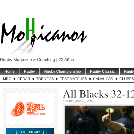
Rugby Magazine & Coaching | 22 Años
Home
Rugby
Rugby Championship
Rugby Classic
Rugb
MRC
CEDAR
TORNEOS
TEST MATCHES
CANAL+VID
CLUBES
All Blacks 32-1
sábado, julio 10, 2010