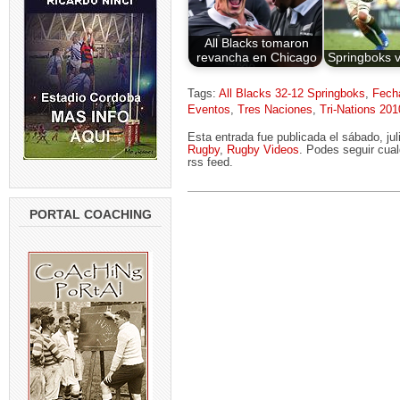
All Blacks tomaron
revancha en Chicago
Springboks v
Tags:
All Blacks 32-12 Springboks
,
Fech
Eventos
,
Tres Naciones
,
Tri-Nations 201
Esta entrada fue publicada el sábado, ju
Rugby
,
Rugby Videos
. Podes seguir cual
rss feed.
PORTAL COACHING