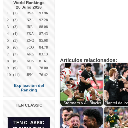
World Rankings
20 Julio 2026
1
(1)
RSA
93.96
2
(2)
NZL
92.28
3
(3)
IRE
88.08
4
(4)
FRA
87.43
5
(5)
ENG
85.68
6
(6)
SCO
84.78
7
(7)
ARG
83.13
Articulos relacionados:
8
(8)
AUS
81.61
9
(9)
FIJ
78.00
10
(11)
JPN
76.42
Explicación del
Ranking
Stormers v All Blacks
Plantel de lo
TEN CLASSIC