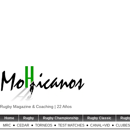
Rugby Magazine & Coaching | 22 Años
Home
Rugby
Rugby Championship
Rugby Classic
Rugb
MRC
CEDAR
TORNEOS
TEST MATCHES
CANAL+VID
CLUBES