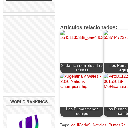
Articulos relacionados:
Sudáfrica derrotó a Los
Los Pumas
Pumas
equi
WORLD RANKINGS
Los Pumas tienen
Los Pumas 
equipo
camb
Tags:
MoHiCaNoS
,
Noticias
,
Pumas 7s
,