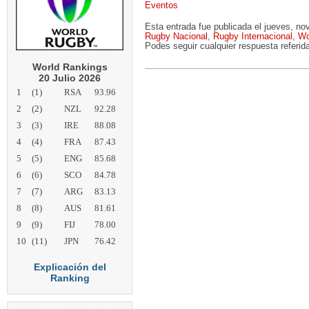
Eventos
Esta entrada fue publicada el jueves, n
Rugby Nacional
,
Rugby Internacional
,
Wo
Podes seguir cualquier respuesta referid
World Rankings
20 Julio 2026
1
(1)
RSA
93.96
2
(2)
NZL
92.28
3
(3)
IRE
88.08
4
(4)
FRA
87.43
5
(5)
ENG
85.68
6
(6)
SCO
84.78
7
(7)
ARG
83.13
8
(8)
AUS
81.61
9
(9)
FIJ
78.00
10
(11)
JPN
76.42
Explicación del
Ranking