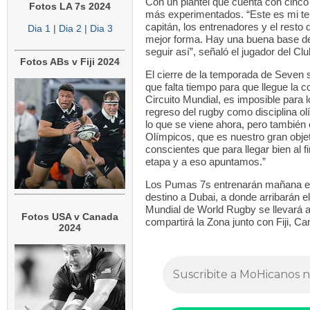
Con un plantel que cuenta con cinco
Fotos LA 7s 2024
más experimentados. “Este es mi ter
capitán, los entrenadores y el resto
Dia 1
|
Dia 2
| Dia 3
mejor forma. Hay una buena base de
seguir así”, señaló el jugador del Clu
Fotos ABs v Fiji 2024
El cierre de la temporada de Seven 
que falta tiempo para que llegue la c
Circuito Mundial, es imposible para 
regreso del rugby como disciplina 
lo que se viene ahora, pero también 
Olímpicos, que es nuestro gran obj
conscientes que para llegar bien al 
etapa y a eso apuntamos.”
Los Pumas 7s entrenarán mañana en 
destino a Dubai, a donde arribarán e
Mundial de World Rugby se llevará a
Fotos USA v Canada
compartirá la Zona junto con Fiji, C
2024