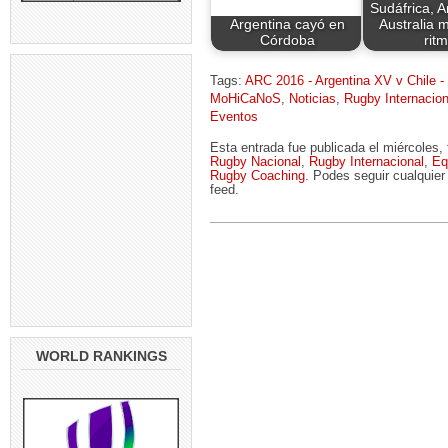
Sudáfrica, A
Argentina cayó en
Australia 
Córdoba
rit
Tags:
ARC 2016 - Argentina XV v Chile -
MoHiCaNoS
,
Noticias
,
Rugby Internacion
Eventos
Esta entrada fue publicada el miércoles,
Rugby Nacional
,
Rugby Internacional
,
Eq
Rugby Coaching
. Podes seguir cualquier
feed.
WORLD RANKINGS