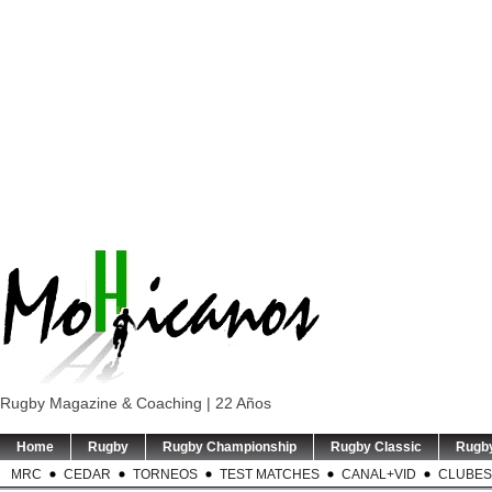
Rugby Magazine & Coaching | 22 Años
Home
Rugby
Rugby Championship
Rugby Classic
Rugb
MRC
CEDAR
TORNEOS
TEST MATCHES
CANAL+VID
CLUBES