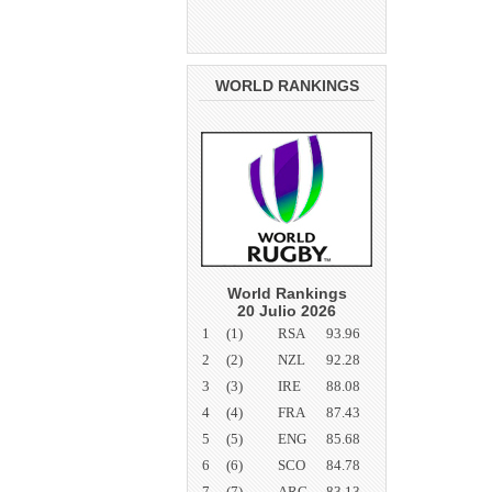
WORLD RANKINGS
World Rankings
20 Julio 2026
1
(1)
RSA
93.96
2
(2)
NZL
92.28
3
(3)
IRE
88.08
4
(4)
FRA
87.43
5
(5)
ENG
85.68
6
(6)
SCO
84.78
7
(7)
ARG
83.13