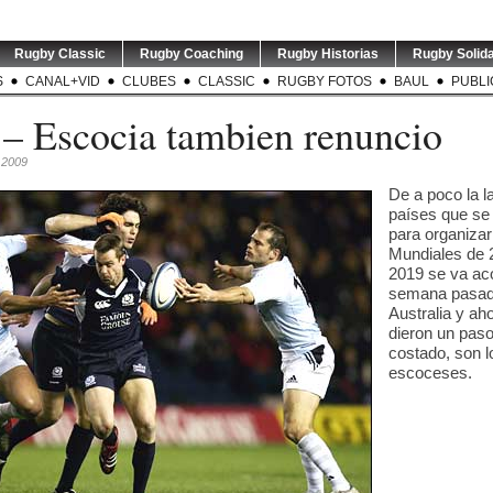
Rugby Classic
Rugby Coaching
Rugby Historias
Rugby Solida
S
CANAL+VID
CLUBES
CLASSIC
RUGBY FOTOS
BAUL
PUBLI
– Escocia tambien renuncio
, 2009
De a poco la la
países que se
para organizar
Mundiales de 
2019 se va ac
ARG v RSA |
LOS PUMAS | Tomás
TEST MATCH | ARG v RSA |
TORNEO
semana pasad
dor de
...
Albornoz ha sido
El entrenador de
...
Este sáb
Australia y ah
suspendido por
...
dieron un paso
0
5
0
5
0
costado, son l
escoceses.
ALRY | P1 |
RUGBY INT`L | Thomas
USA v ARGENTINA XV | El
TES
dores de
...
Ramos de 31 años será
entrenador de Argentina
...
entr
jugador
...
Sp