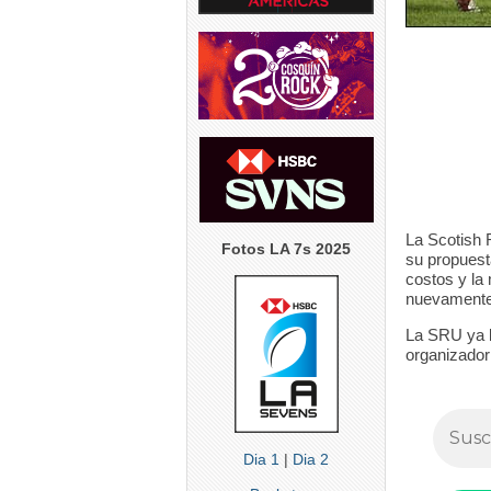
4
5
0
5
0
La Scotish R
Fotos LA 7s 2025
su propuest
costos y la 
nuevamente
La SRU ya le
organizador
Dia 1
|
Dia 2