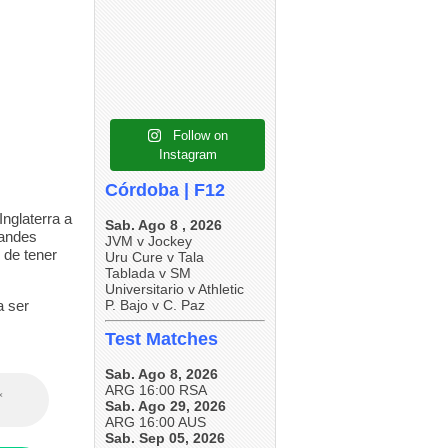
4
0
5
0
5
0
Follow on
Instagram
Córdoba | F12
Inglaterra a
Sab. Ago 8 , 2026
randes
JVM v Jockey
 de tener
Uru Cure v Tala
Tablada v SM
Universitario v Athletic
a ser
P. Bajo v C. Paz
Test Matches
Sab. Ago 8, 2026
ARG 16:00 RSA
Sab. Ago 29, 2026
ARG 16:00 AUS
Sab. Sep 05, 2026