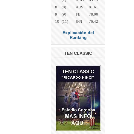
8
(8)
AUS
81.61
9
(9)
FIJ
78.00
10
(11)
JPN
76.42
Explicación del
Ranking
TEN CLASSIC