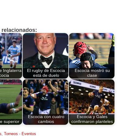
s relacionados:
e Inglaterra
El rugby de Escocia
Escocia mostró su
cocia
está de duelo
clase
Escocia con cuatro
Escocia y Gales
e superior
cambios
confirmaron planteles
s
,
Torneos - Eventos