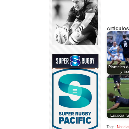
Articulo
Planteles d
y Es
Escocia fu
Tags:
Noticia