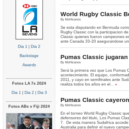
World Rugby Classic 
By MoHicanos
Se esta disputando en Bermuda como 
Rugby Classic con la participacion d
Classic quienes fueron campeones en
ante Canada 33-20 asegurandose un lu
Dia 1
|
Dia 2
Backstage
Pumas Classic jugaran
By MoHicanos
Awards
Será la primera vez que Los Pumas Cla
acontecimiento. El equipo, conforma
2011, y cayo en semifinales ante Sud
Fotos LA 7s 2024
realiza todos los años en el...
»
Dia 1
|
Dia 2
| Dia 3
Pumas Classic cayeron
By MoHicanos
Fotos ABs v Fiji 2024
En el torneo World Rugby Classic qu
defensores del titulo, Los Pumas Clas
7. De esta manera Sudafrica accede a
Australia para definir el nuevo campe