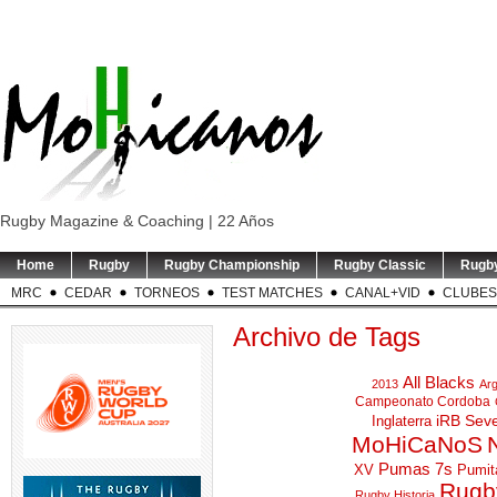
Rugby Magazine & Coaching | 22 Años
Home
Rugby
Rugby Championship
Rugby Classic
Rugb
MRC
CEDAR
TORNEOS
TEST MATCHES
CANAL+VID
CLUBES
Archivo de Tags
All Blacks
2013
Arg
Campeonato Cordoba
iRB Sev
Inglaterra
MoHiCaNoS
Pumas 7s
XV
Pumit
Rugby
Rugby Historia