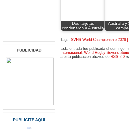
Dos tarjetas
Australia y
condenaron a Australia
campe
Tags:
SVNS World Championship 2026 |
Esta entrada fue publicada el domingo, 
PUBLICIDAD
Internacional
,
World Rugby Sevens Seri
a esta publicacion atraves de
RSS 2.0
rs
PUBLICITE AQUI