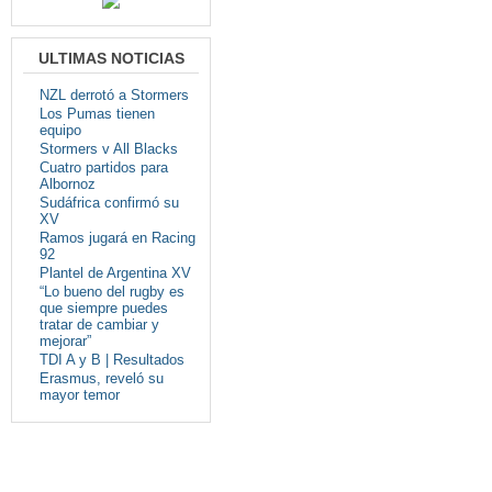
ULTIMAS NOTICIAS
NZL derrotó a Stormers
Los Pumas tienen
equipo
Stormers v All Blacks
Cuatro partidos para
Albornoz
Sudáfrica confirmó su
XV
Ramos jugará en Racing
92
Plantel de Argentina XV
“Lo bueno del rugby es
que siempre puedes
tratar de cambiar y
mejorar”
TDI A y B | Resultados
Erasmus, reveló su
mayor temor