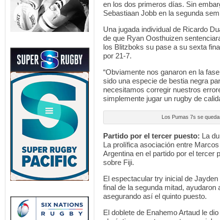
en los dos primeros días. Sin embar
Sebastiaan Jobb en la segunda semif
Una jugada individual de Ricardo Du
de que Ryan Oosthuizen sentenciara 
los Blitzboks su pase a su sexta fi
por 21-7.
“Obviamente nos ganaron en la fase
sido una especie de bestia negra pa
necesitamos corregir nuestros errores
simplemente jugar un rugby de calid
Los Pumas 7s se quedaro
Partido por el tercer puesto:
La dup
La prolífica asociación entre Marco
Argentina en el partido por el terce
sobre Fiji.
El espectacular try inicial de Jayden
final de la segunda mitad, ayudaron 
asegurando así el quinto puesto.
El doblete de Enahemo Artaud le dio