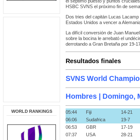
el séptimo puesto y puntos cruciales
HSBC SVNS el próximo fin de sema
Dos tries del capitán Lucas Lacamp 
Estados Unidos a vencer a Alemania 
La difícil conversión de Juan Manue
sobre la bocina le arrebató el un
derrotando a Gran Bretaña por 19-17
Resultados finales
SVNS World Champions
Hombres | Domingo, M
WORLD RANKINGS
05:44
Fiji
14-21
06:06
Sudafrica
19-7
06:53
GBR
17-19
07:37
USA
28-21