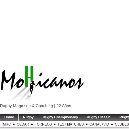
Rugby Magazine & Coaching | 22 Años
Home
Rugby
Rugby Championship
Rugby Classic
Rugb
MRC
CEDAR
TORNEOS
TEST MATCHES
CANAL+VID
CLUBES