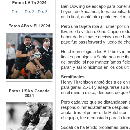
Fotos LA 7s 2024
Ben Dowling se escapó para poner a
Leyds, de Sudáfrica, fuera expulsad
Dia 1
|
Dia 2
| Dia 3
de la final, anotó otro punto en el mi
Fotos ABs v Fiji 2024
Pero una tarjeta roja a Turner por un
llevarse la victoria. Gino Cupido red
haber dado el pase decisivo que habr
pase fue passforward y luego de che
Hutchison elogió a los Blitzboks in
finales por algo». «Sabíamos que i
del partido: si nos manteníamos fiele
parar, y así lo hicimos en los dos úl
Semifinales
Henry Hutchison anotó dos tries en e
para ganar 21-14 y asegurarse su lug
Fotos USA v Canada
en el minuto cinco, después de que 
2024
Pero cada vez que se distanciaban e
respondió inmediatamente después 
anotar tras el primero de Hutchison.
el equipo, fue demasiado para la form
Sudáfrica ha tenido problemas para 