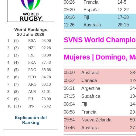
08:26
Francia
14-5
09:20
España
12-22
10:16
Fiji
17-28
11:26
Australia
28-19
World Rankings
20 Julio 2026
SVNS World Champions
1
(1)
RSA
93.96
2
(2)
NZL
92.28
3
(3)
IRE
88.08
Mujeres | Domingo, Ma
4
(4)
FRA
87.43
5
(5)
ENG
85.68
05:00
Australia
28
6
(6)
SCO
84.78
05:22
Canada
12
7
(7)
ARG
83.13
06:31
Argentina
24
8
(8)
AUS
81.61
07:15
Sudafrica
19
9
(9)
FIJ
78.00
08:04
Fiji
14
10
(11)
JPN
76.42
08:58
Francia
29
Explicación del
09:54
Nueva Zelanda
50
Ranking
10:46
Australia
27