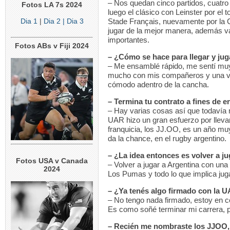
– Nos quedan cinco partidos, cuatro
Fotos LA 7s 2024
luego el clásico con Leinster por el
Dia 1
|
Dia 2
| Dia 3
Stade Français, nuevamente por la
jugar de la mejor manera, además v
importantes.
Fotos ABs v Fiji 2024
– ¿Cómo se hace para llegar y jug
– Me ensamblé rápido, me sentí muy
mucho con mis compañeros y una ve
cómodo adentro de la cancha.
– Termina tu contrato a fines de 
– Hay varias cosas así que todavía n
UAR hizo un gran esfuerzo por lleva
franquicia, los JJ.OO, es un año mu
da la chance, en el rugby argentino.
– ¿La idea entonces es volver a j
Fotos USA v Canada
– Volver a jugar a Argentina con un
2024
Los Pumas y todo lo que implica jug
– ¿Ya tenés algo firmado con la 
– No tengo nada firmado, estoy en co
Es como soñé terminar mi carrera, po
– Recién me nombraste los JJOO,