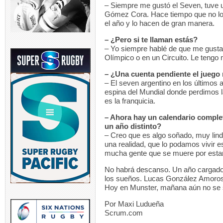
– Siempre me gustó el Seven, tuve 
Gómez Cora. Hace tiempo que no lo j
el año y lo hacen de gran manera.
– ¿Pero si te llaman estás?
– Yo siempre hablé de que me gustar
Olímpico o en un Circuito. Le tengo 
– ¿Una cuenta pendiente el juego
– El seven argentino en los último
espina del Mundial donde perdimos la
es la franquicia.
– Ahora hay un calendario comple
un año distinto?
– Creo que es algo soñado, muy lind
una realidad, que lo podamos vivir es
mucha gente que se muere por estar 
No habrá descanso. Un año cargado 
los sueños. Lucas González Amorosi
Hoy en Munster, mañana aún no se s
Por Maxi Ludueña
Scrum.com