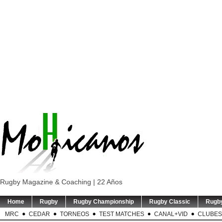
Rugby Magazine & Coaching | 22 Años
Home
Rugby
Rugby Championship
Rugby Classic
Rugb
MRC
CEDAR
TORNEOS
TEST MATCHES
CANAL+VID
CLUBES