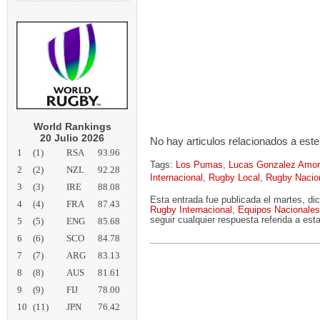
World Rankings
20 Julio 2026
No hay articulos relacionados a este
1
(1)
RSA
93.96
Tags:
Los Pumas
,
Lucas Gonzalez Amoro
2
(2)
NZL
92.28
Internacional
,
Rugby Local
,
Rugby Nacio
3
(3)
IRE
88.08
Esta entrada fue publicada el martes, d
4
(4)
FRA
87.43
Rugby Internacional
,
Equipos Nacionales
seguir cualquier respuesta referida a est
5
(5)
ENG
85.68
6
(6)
SCO
84.78
7
(7)
ARG
83.13
8
(8)
AUS
81.61
9
(9)
FIJ
78.00
10
(11)
JPN
76.42