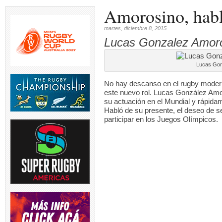
Amorosino, habl
martes, diciembre 8, 2015
Lucas Gonzalez Amoro
Lucas Gon
No hay descanso en el rugby moder
este nuevo rol. Lucas González Amor
su actuación en el Mundial y rápida
Habló de su presente, el deseo de s
participar en los Juegos Olímpicos.