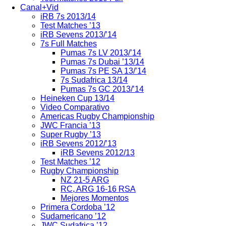
Canal+Vid
iRB 7s 2013/14
Test Matches ’13
iRB Sevens 2013/’14
7s Full Matches
Pumas 7s LV 2013/’14
Pumas 7s Dubai ’13/14
Pumas 7s PE SA 13/’14
7s Sudafrica 13/14
Pumas 7s GC 2013/’14
Heineken Cup 13/14
Video Comparativo
Americas Rugby Championship
JWC Francia ’13
Super Rugby ’13
iRB Sevens 2012/’13
iRB Sevens 2012/13
Test Matches ’12
Rugby Championship
NZ 21-5 ARG
RC, ARG 16-16 RSA
Mejores Momentos
Primera Cordoba ’12
Sudamericano ’12
JWC Sudafrica ’12