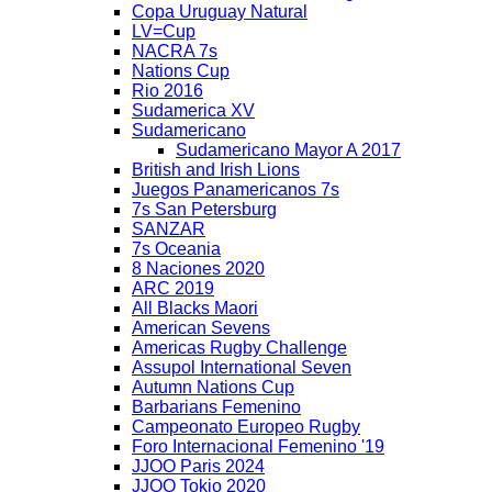
Copa Uruguay Natural
LV=Cup
NACRA 7s
Nations Cup
Rio 2016
Sudamerica XV
Sudamericano
Sudamericano Mayor A 2017
British and Irish Lions
Juegos Panamericanos 7s
7s San Petersburg
SANZAR
7s Oceania
8 Naciones 2020
ARC 2019
All Blacks Maori
American Sevens
Americas Rugby Challenge
Assupol International Seven
Autumn Nations Cup
Barbarians Femenino
Campeonato Europeo Rugby
Foro Internacional Femenino '19
JJOO Paris 2024
JJOO Tokio 2020