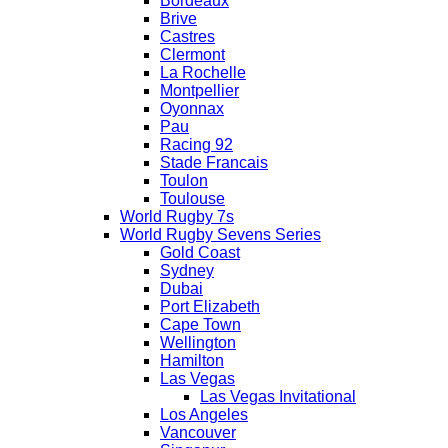
Bordeaux
Brive
Castres
Clermont
La Rochelle
Montpellier
Oyonnax
Pau
Racing 92
Stade Francais
Toulon
Toulouse
World Rugby 7s
World Rugby Sevens Series
Gold Coast
Sydney
Dubai
Port Elizabeth
Cape Town
Wellington
Hamilton
Las Vegas
Las Vegas Invitational
Los Angeles
Vancouver