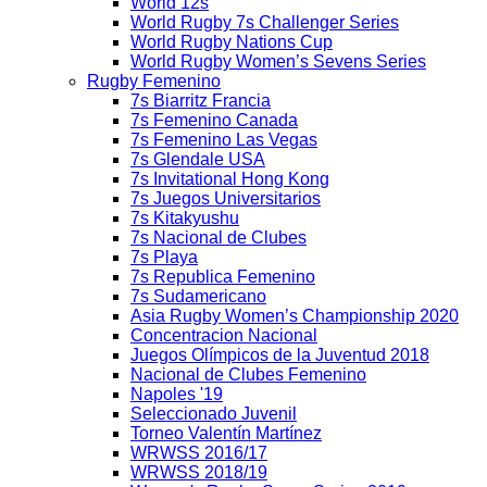
World 12s
World Rugby 7s Challenger Series
World Rugby Nations Cup
World Rugby Women’s Sevens Series
Rugby Femenino
7s Biarritz Francia
7s Femenino Canada
7s Femenino Las Vegas
7s Glendale USA
7s Invitational Hong Kong
7s Juegos Universitarios
7s Kitakyushu
7s Nacional de Clubes
7s Playa
7s Republica Femenino
7s Sudamericano
Asia Rugby Women’s Championship 2020
Concentracion Nacional
Juegos Olímpicos de la Juventud 2018
Nacional de Clubes Femenino
Napoles '19
Seleccionado Juvenil
Torneo Valentín Martínez
WRWSS 2016/17
WRWSS 2018/19