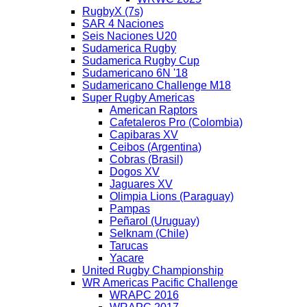
RugbyX (7s)
SAR 4 Naciones
Seis Naciones U20
Sudamerica Rugby
Sudamerica Rugby Cup
Sudamericano 6N '18
Sudamericano Challenge M18
Super Rugby Americas
American Raptors
Cafetaleros Pro (Colombia)
Capibaras XV
Ceibos (Argentina)
Cobras (Brasil)
Dogos XV
Jaguares XV
Olimpia Lions (Paraguay)
Pampas
Peñarol (Uruguay)
Selknam (Chile)
Tarucas
Yacare
United Rugby Championship
WR Americas Pacific Challenge
WRAPC 2016