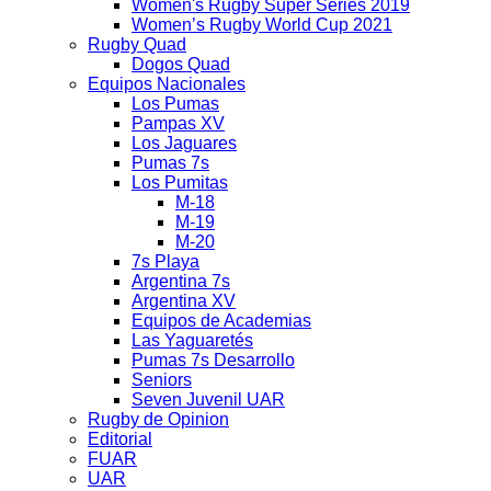
Women's Rugby Super Series 2019
Women’s Rugby World Cup 2021
Rugby Quad
Dogos Quad
Equipos Nacionales
Los Pumas
Pampas XV
Los Jaguares
Pumas 7s
Los Pumitas
M-18
M-19
M-20
7s Playa
Argentina 7s
Argentina XV
Equipos de Academias
Las Yaguaretés
Pumas 7s Desarrollo
Seniors
Seven Juvenil UAR
Rugby de Opinion
Editorial
FUAR
UAR