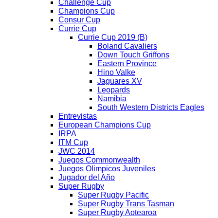
Challenge Cup
Champions Cup
Consur Cup
Currie Cup
Currie Cup 2019 (B)
Boland Cavaliers
Down Touch Griffons
Eastern Province
Hino Valke
Jaguares XV
Leopards
Namibia
South Western Districts Eagles
Entrevistas
European Champions Cup
IRPA
ITM Cup
JWC 2014
Juegos Commonwealth
Juegos Olimpicos Juveniles
Jugador del Año
Super Rugby
Super Rugby Pacific
Super Rugby Trans Tasman
Super Rugby Aotearoa