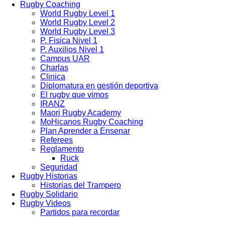
Rugby Coaching
World Rugby Level 1
World Rugby Level 2
World Rugby Level 3
P. Fisica Nivel 1
P. Auxilios Nivel 1
Campus UAR
Charlas
Clinica
Diplomatura en gestión deportiva
El rugby que vimos
IRANZ
Maori Rugby Academy
MoHicanos Rugby Coaching
Plan Aprender a Ensenar
Referees
Reglamento
Ruck
Seguridad
Rugby Historias
Historias del Trampero
Rugby Solidario
Rugby Videos
Partidos para recordar