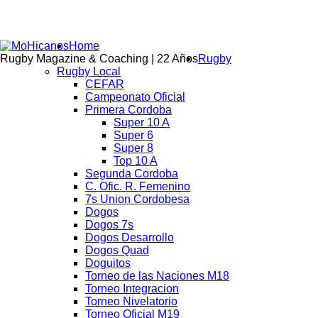
Home
Rugby Magazine & Coaching | 22 Años
Rugby
Rugby Local
CEFAR
Campeonato Oficial
Primera Cordoba
Super 10 A
Super 6
Super 8
Top 10 A
Segunda Cordoba
C. Ofic. R. Femenino
7s Union Cordobesa
Dogos
Dogos 7s
Dogos Desarrollo
Dogos Quad
Doguitos
Torneo de las Naciones M18
Torneo Integracion
Torneo Nivelatorio
Torneo Oficial M19