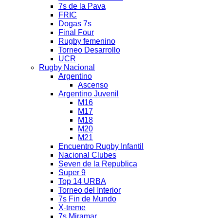
7s de la Pava
FRIC
Dogas 7s
Final Four
Rugby femenino
Torneo Desarrollo
UCR
Rugby Nacional
Argentino
Ascenso
Argentino Juvenil
M16
M17
M18
M20
M21
Encuentro Rugby Infantil
Nacional Clubes
Seven de la Republica
Super 9
Top 14 URBA
Torneo del Interior
7s Fin de Mundo
X-treme
7s Miramar