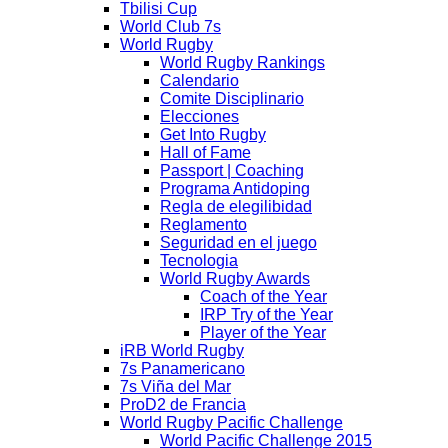
Tbilisi Cup
World Club 7s
World Rugby
World Rugby Rankings
Calendario
Comite Disciplinario
Elecciones
Get Into Rugby
Hall of Fame
Passport | Coaching
Programa Antidoping
Regla de elegilibidad
Reglamento
Seguridad en el juego
Tecnologia
World Rugby Awards
Coach of the Year
IRP Try of the Year
Player of the Year
iRB World Rugby
7s Panamericano
7s Viña del Mar
ProD2 de Francia
World Rugby Pacific Challenge
World Pacific Challenge 2015