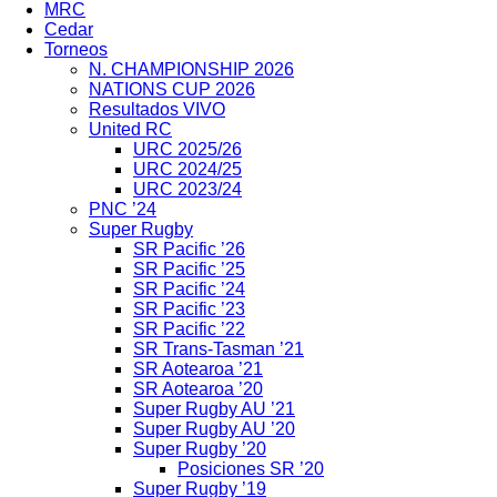
MRC
Cedar
Torneos
N. CHAMPIONSHIP 2026
NATIONS CUP 2026
Resultados VIVO
United RC
URC 2025/26
URC 2024/25
URC 2023/24
PNC ’24
Super Rugby
SR Pacific ’26
SR Pacific ’25
SR Pacific ’24
SR Pacific ’23
SR Pacific ’22
SR Trans-Tasman ’21
SR Aotearoa ’21
SR Aotearoa ’20
Super Rugby AU ’21
Super Rugby AU ’20
Super Rugby ’20
Posiciones SR ’20
Super Rugby ’19