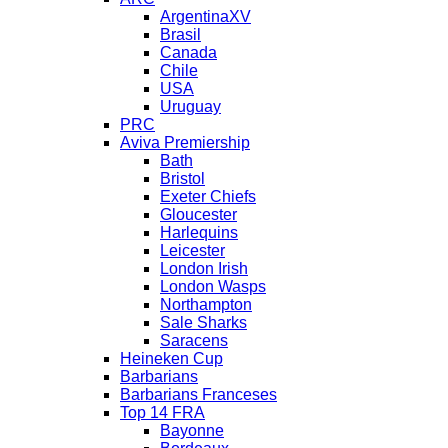
ArgentinaXV
Brasil
Canada
Chile
USA
Uruguay
PRC
Aviva Premiership
Bath
Bristol
Exeter Chiefs
Gloucester
Harlequins
Leicester
London Irish
London Wasps
Northampton
Sale Sharks
Saracens
Heineken Cup
Barbarians
Barbarians Franceses
Top 14 FRA
Bayonne