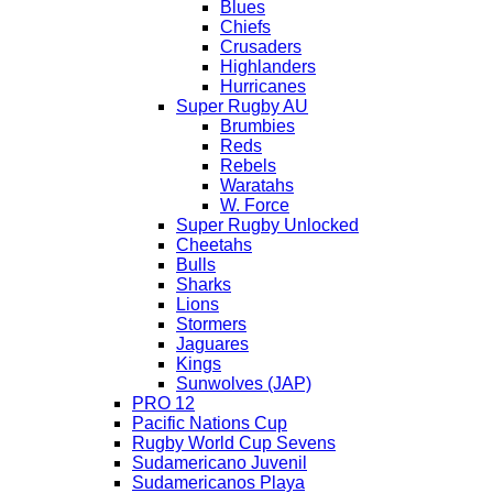
Blues
Chiefs
Crusaders
Highlanders
Hurricanes
Super Rugby AU
Brumbies
Reds
Rebels
Waratahs
W. Force
Super Rugby Unlocked
Cheetahs
Bulls
Sharks
Lions
Stormers
Jaguares
Kings
Sunwolves (JAP)
PRO 12
Pacific Nations Cup
Rugby World Cup Sevens
Sudamericano Juvenil
Sudamericanos Playa