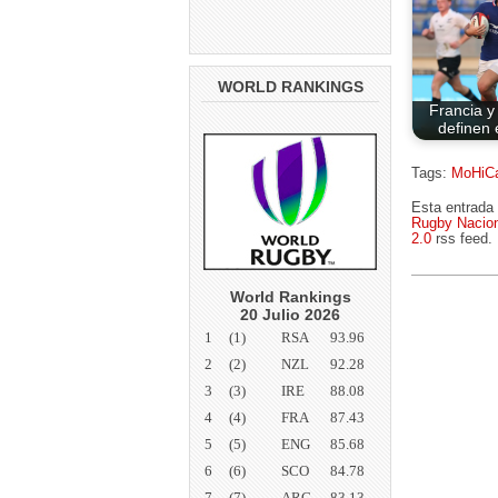
WORLD RANKINGS
Francia y
definen 
Tags:
MoHiC
Esta entrada 
Rugby Nacion
2.0
rss feed.
World Rankings
20 Julio 2026
1
(1)
RSA
93.96
2
(2)
NZL
92.28
3
(3)
IRE
88.08
4
(4)
FRA
87.43
5
(5)
ENG
85.68
6
(6)
SCO
84.78
7
(7)
ARG
83.13