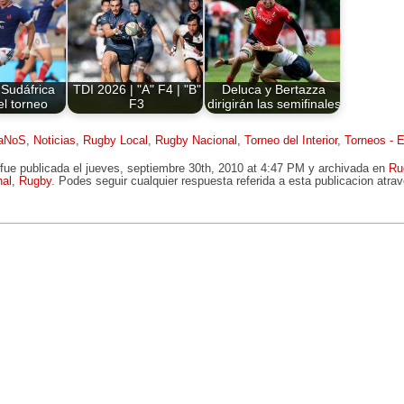
 Sudáfrica
TDI 2026 | "A" F4 | "B"
Deluca y Bertazza
el torneo
F3
dirigirán las semifinales
aNoS
,
Noticias
,
Rugby Local
,
Rugby Nacional
,
Torneo del Interior
,
Torneos - 
fue publicada el jueves, septiembre 30th, 2010 at 4:47 PM y archivada en
Ru
al
,
Rugby
. Podes seguir cualquier respuesta referida a esta publicacion atra