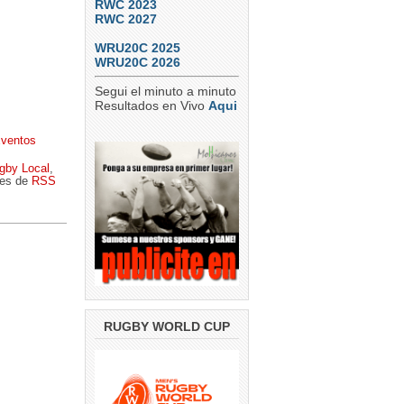
RWC 2023
RWC 2027
WRU20C 2025
WRU20C 2026
Segui el minuto a minuto
Resultados en Vivo
Aqui
Eventos
gby Local
,
ves de
RSS
RUGBY WORLD CUP