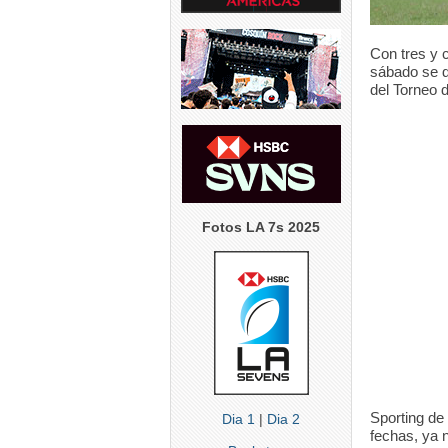
5
0
2
5
0
Con tres y 
sábado se d
del Torneo d
Fotos LA 7s 2025
Sporting de
Dia 1
|
Dia 2
fechas, ya n