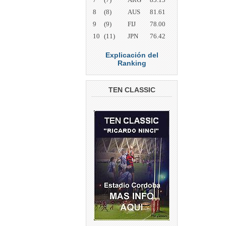
8
(8)
AUS
81.61
9
(9)
FIJ
78.00
10
(11)
JPN
76.42
Explicación del
Ranking
TEN CLASSIC