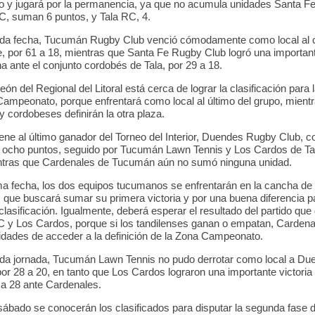
y jugará por la permanencia, ya que no acumula unidades Santa F
, suman 6 puntos, y Tala RC, 4.
nda fecha, Tucumán Rugby Club venció cómodamente como local al 
, por 61 a 18, mientras que Santa Fe Rugby Club logró una important
a ante el conjunto cordobés de Tala, por 29 a 18.
n del Regional del Litoral está cerca de lograr la clasificación para l
Campeonato, porque enfrentará como local al último del grupo, mientr
 cordobeses definirán la otra plaza.
iene al último ganador del Torneo del Interior, Duendes Rugby Club, 
 ocho puntos, seguido por Tucumán Lawn Tennis y Los Cardos de Tan
ntras que Cardenales de Tucumán aún no sumó ninguna unidad.
ma fecha, los dos equipos tucumanos se enfrentarán en la cancha de
 que buscará sumar su primera victoria y por una buena diferencia pa
 clasificación. Igualmente, deberá esperar el resultado del partido que
y Los Cardos, porque si los tandilenses ganan o empatan, Cardena
ilidades de acceder a la definición de la Zona Campeonato.
da jornada, Tucumán Lawn Tennis no pudo derrotar como local a Du
or 28 a 20, en tanto que Los Cardos lograron una importante victoria
 a 28 ante Cardenales.
sábado se conocerán los clasificados para disputar la segunda fase 