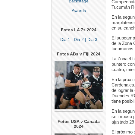
Backstage
Campeonato 
Tucumán RC
Awards
En la segu
marplatense
en su canch
Fotos LA 7s 2024
El subcampeó
Dia 1
|
Dia 2
| Dia 3
de la Zona 
tucumanos y
Fotos ABs v Fiji 2024
La Zona 4 t
puntero con
cuatro, mie
En la próxi
Cardenales,
de lograr la
Duendes RC 
tiene posib
En la segun
se impuso p
Fotos USA v Canada
ajustado 29
2024
El próximo 