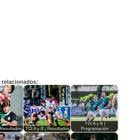
s relacionados:
TDI A y B |
 Resultados
TDI A y B | Resultados
Programación