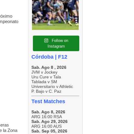
5
0
2
0
5
0
próximo
Campeonato
Follow on
Instagram
Córdoba | F12
Sab. Ago 8 , 2026
JVM v Jockey
Uru Cure v Tala
Tablada v SM
Universitario v Athletic
P. Bajo v C. Paz
Test Matches
Sab. Ago 8, 2026
ARG 16:00 RSA
Sab. Ago 29, 2026
meras
ARG 16:00 AUS
de la Zona
Sab. Sep 05, 2026