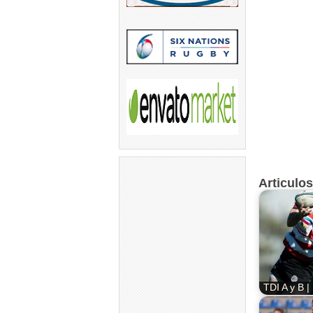
Articulo
TDI A y B |