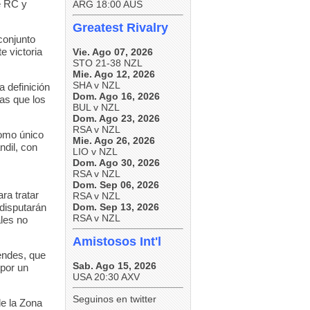
e RC y
ARG 18:00 AUS
Greatest Rivalry
conjunto
e victoria
Vie. Ago 07, 2026
STO 21-38 NZL
Mie. Ago 12, 2026
SHA v NZL
a definición
Dom. Ago 16, 2026
as que los
BUL v NZL
Dom. Ago 23, 2026
RSA v NZL
como único
Mie. Ago 26, 2026
dil, con
LIO v NZL
Dom. Ago 30, 2026
RSA v NZL
Dom. Sep 06, 2026
ra tratar
RSA v NZL
 disputarán
Dom. Sep 13, 2026
RSA v NZL
les no
Amistosos Int'l
endes, que
Sab. Ago 15, 2026
 por un
USA 20:30 AXV
Seguinos en twitter
de la Zona