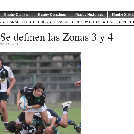
Rugby Classic
Rugby Coaching
Rugby Historias
Rugby Solida
S
CANAL+VID
CLUBES
CLASSIC
RUGBY FOTOS
BAUL
PUBLI
Se definen las Zonas 3 y 4
bre 30, 2010
TEST MATCH | ARG v RSA |
LOS PUMAS | Tomás
TEST MAT
El entrenador de
...
Albornoz ha sido
El e
0
suspendido por
...
2
0
5
0
 NZL | Nueva
GREATEST RIVALRY | P1 |
RUGBY INT`L | Thomas
USA v A
có su gira
...
Los entrenadores de
...
Ramos de 31 años será
entrena
jugador
...