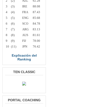
2
(2)
NZL
92.28
3
(3)
IRE
88.08
4
(4)
FRA
87.43
5
(5)
ENG
85.68
6
(6)
SCO
84.78
7
(7)
ARG
83.13
8
(8)
AUS
81.61
9
(9)
FIJ
78.00
10
(11)
JPN
76.42
Explicación del
Ranking
TEN CLASSIC
PORTAL COACHING