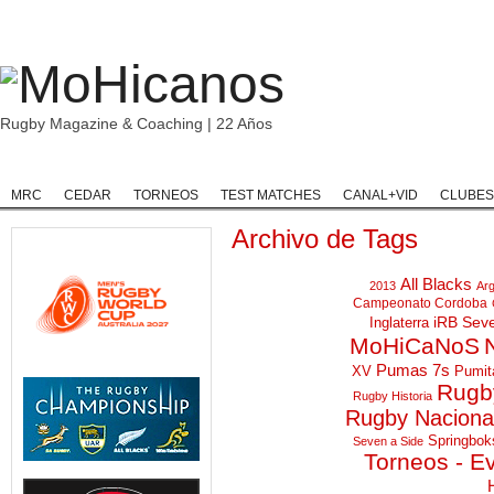
Rugby Magazine & Coaching | 22 Años
Home
Rugby
Rugby Championship
Rugby Classic
Rugb
MRC
CEDAR
TORNEOS
TEST MATCHES
CANAL+VID
CLUBES
Archivo de Tags
All Blacks
2013
Arg
Campeonato Cordoba
iRB Sev
Inglaterra
MoHiCaNoS
Pumas 7s
XV
Pumit
Rugby
Rugby Historia
Rugby Naciona
Springbok
Seven a Side
Torneos - E