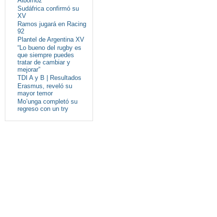
Albornoz
Sudáfrica confirmó su
XV
Ramos jugará en Racing
92
Plantel de Argentina XV
“Lo bueno del rugby es
que siempre puedes
tratar de cambiar y
mejorar”
TDI A y B | Resultados
Erasmus, reveló su
mayor temor
Mo’unga completó su
regreso con un try