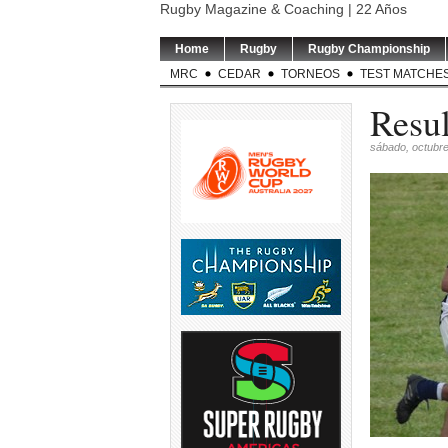
Rugby Magazine & Coaching | 22 Años
Home
Rugby
Rugby Championship
MRC
CEDAR
TORNEOS
TEST MATCHE
Resul
sábado, octubre
USA v ARGENTINA XV | El
TEST MATCH | El
SVNS 2026/2
entrenador de Argentina
...
entrenador de los
Rugby anunci
Springboks,
...
sede
5
0
5
0
5
TORNEO DEL INTERIOR |
RUGBY DE OPINION | Se
LOS PUMAS | L
Este sábado se disputó la
...
modifica permanentemente
preparan para
el
...