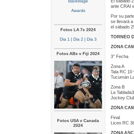
El sábado 2
Backstage
ante CRAI e
Awards
Por su part
se llevará 
el sábado 29
Fotos LA 7s 2024
TORNEO D
Dia 1
|
Dia 2
| Dia 3
ZONA CAMP
Fotos ABs v Fiji 2024
3° Fecha
Zona A
Tala RC 10
Tucumán La
Zona B
La Tablada3
Jockey Club
ZONA CAM
Final
Fotos USA v Canada
Liceo RC 3
2024
ZONA AS