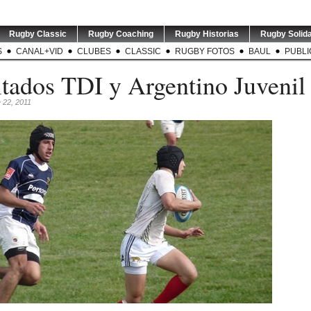
Rugby Classic
Rugby Coaching
Rugby Historias
Rugby Solida
S
CANAL+VID
CLUBES
CLASSIC
RUGBY FOTOS
BAUL
PUBLI
tados TDI y Argentino Juvenil
 22, 2011
7 | World
GREATEST RIVALRY | P1 |
RUGBY INT`L | Thomas
USA v A
ó fechas y
Los entrenadores de
...
Ramos de 31 años será
entrena
s
...
jugador
...
4
0
0
3
0
os Pumas se
LOS PUMAS | Tomás
TEST MATCH | ARG v RSA |
TORNEO
 recibir a
...
Albornoz ha sido
El entrenador de
...
Este sáb
suspendido por
...