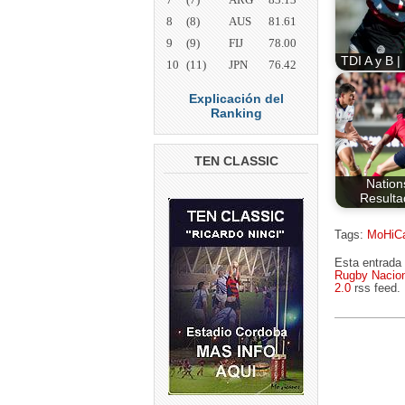
8
(8)
AUS
81.61
9
(9)
FIJ
78.00
TDI A y B |
10
(11)
JPN
76.42
Explicación del
Ranking
TEN CLASSIC
Nation
Resulta
Tags:
MoHiC
Esta entrada
Rugby Nacion
2.0
rss feed.