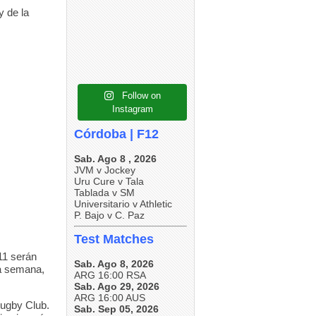
6
0
6
0
y de la
5
0
Follow on
Instagram
Córdoba | F12
Sab. Ago 8 , 2026
JVM v Jockey
Uru Cure v Tala
Tablada v SM
Universitario v Athletic
P. Bajo v C. Paz
Test Matches
11 serán
Sab. Ago 8, 2026
la semana,
ARG 16:00 RSA
Sab. Ago 29, 2026
ARG 16:00 AUS
ugby Club.
Sab. Sep 05, 2026