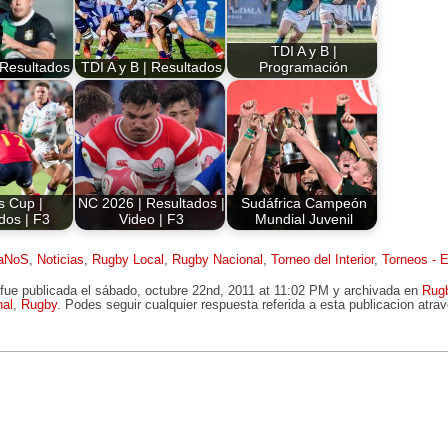
TDI A y B |
 Resultados
TDI A y B | Resultados
Programación
s Cup |
NC 2026 | Resultados |
Sudáfrica Campeón
dos | F3
Video | F3
Mundial Juvenil
aNoS
,
Noticias
,
Rugby Local
,
Rugby Nacional
,
Torneo del Interior
,
Torneos - 
 fue publicada el sábado, octubre 22nd, 2011 at 11:02 PM y archivada en
Rug
al
,
Rugby
. Podes seguir cualquier respuesta referida a esta publicacion atra