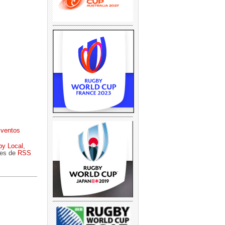
Eventos
by Local
,
ves de
RSS