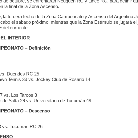
9 de octubre, se enfrentarán Neuquén RC y Lince RC, para definir qu
n la final de la Zona Ascenso.
e, la tercera fecha de la Zona Campeonato y Ascenso del Argentino J
a cabo el sábado próximo, mientras que la Zona Estímulo se jugará el
 del corriente.
EL INTERIOR
EONATO – Definición
 vs. Duendes RC 25
wn Tennis 39 vs. Jockey Club de Rosario 14
7 vs. Los Tarcos 3
 de Salta 29 vs. Universitario de Tucumán 49
PEONATO – Descenso
8 vs. Tucumán RC 26
CENSO