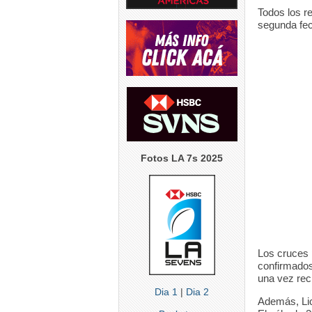
6
0
6
Todos los re
5
0
segunda fec
Fotos LA 7s 2025
Los cruces 
confirmados
una vez reci
Dia 1
|
Dia 2
Además, Lic