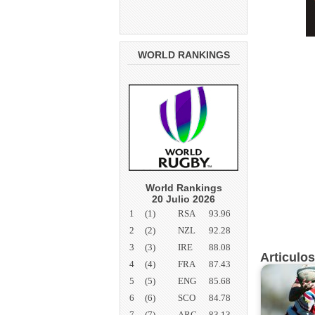
WORLD RANKINGS
World Rankings
20 Julio 2026
1
(1)
RSA
93.96
2
(2)
NZL
92.28
3
(3)
IRE
88.08
Articulo
4
(4)
FRA
87.43
5
(5)
ENG
85.68
6
(6)
SCO
84.78
7
(7)
ARG
83.13