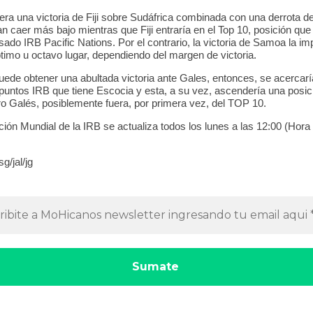
jera una victoria de Fiji sobre Sudáfrica combinada con una derrota 
an caer más bajo mientras que Fiji entraría en el Top 10, posición qu
ado IRB Pacific Nations. Por el contrario, la victoria de Samoa la im
ptimo u octavo lugar, dependiendo del margen de victoria.
ede obtener una abultada victoria ante Gales, entonces, se acercaría
puntos IRB que tiene Escocia y esta, a su vez, ascendería una posic
ro Galés, posiblemente fuera, por primera vez, del TOP 10.
ción Mundial de la IRB se actualiza todos los lunes a las 12:00 (Hora
g/jal/jg