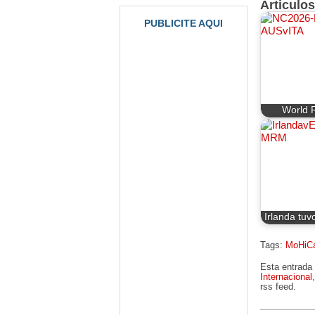
Articulo
PUBLICITE AQUI
World 
Irlanda tuv
Tags:
MoHiC
Esta entrada 
Internacional
rss feed.