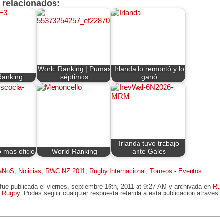
s relacionados:
World Ranking | Pumas
Irlanda lo remontó y lo
Ranking
séptimos
ganó
Irlanda tuvo trabajo
o mas oficio
World Ranking
ante Gales
aNoS
,
Noticias
,
RWC NZ 2011
,
Rugby Internacional
,
Torneos - Eventos
fue publicada el viernes, septiembre 16th, 2011 at 9:27 AM y archivada en
Ru
,
Rugby
. Podes seguir cualquier respuesta referida a esta publicacion atrave