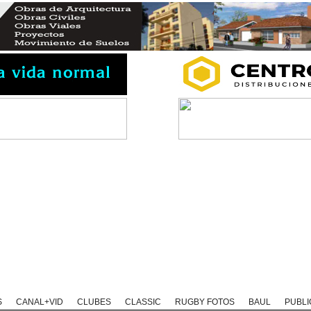
Rugby Classic
Rugby Coaching
Rugby Historias
Rugby Solida
S
CANAL+VID
CLUBES
CLASSIC
RUGBY FOTOS
BAUL
PUBLI