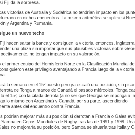
i Fiji da la sorpresa.
cas victorias de Australia y Sudáfrica no tendrían impacto en los punt
olucrado en dichos encuentros. La misma aritmética se aplica si Nu
ón y Argentina y Rumanía.
igue un nuevo techo
 Fiji hacen saltar la banca y consiguen la victoria, entonces, Inglaterr
ender una plaza sin importar que sus plausibles victorias sobre Geor
pectivamente, no tengan impacto en su valoración.
s el primer equipo del Hemisferio Norte en la Clasificación Mundial de
onsiguieron este privilegio aventajando a Francia luego de la victoria
na.
ará la semana en el 15º puesto pero ya escaló una posición, sin pisa
 derrota de Tonga a manos de Canadá el pasado miércoles. Tonga cae
ta el 15º, con la citada derrota (a no ser que Georgia se imponga a In
a lo mismo con Argentina) y Canadá, por su parte, ascendiendo
mente antes del encuentro contra Francia.
 podrían mejorar más su posición si derrotan a Francia o Gales evita
e Samoa en Copas Mundiales de Rugby tras las de 1991 y 1999. Una
Gales no mejoraría su posición, pero Samoa se situaría tras Italia y 