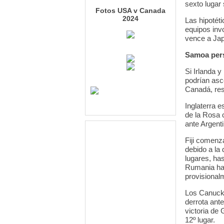
sexto lugar s
Fotos USA v Canada
2024
Las hipotéti
equipos inv
vence a Jap
Samoa pers
Si Irlanda y
podrían asc
Canadá, res
Inglaterra e
de la Rosa c
ante Argenti
Fiji comenz
debido a la
lugares, has
Rumania hag
provisional
Los Canucks
derrota ant
victoria de 
12º lugar.