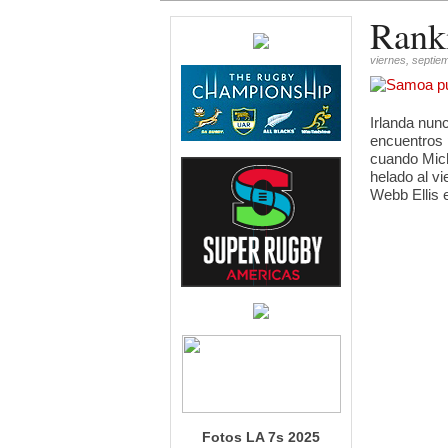
Rank
viernes, septie
Irlanda nun
encuentros 
cuando Mich
helado al v
Webb Ellis 
Fotos LA 7s 2025