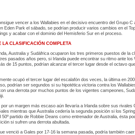
consigue vencer a los Wallabies en el decisivo encuentro del Grupo C 
en Eden Park el sábado, se podrían producir varios cambios en el To
ngs y acabar con el dominio del Hemisferio Sur en el proceso.
 LA CLASIFICACIÓN COMPLETA
da, Australia y Sudáfrica ocuparon los tres primeros puestos de la cl
tres pasados años pero, si Irlanda puede encontrar su ritmo ante los 
ás de 15 puntos, podrían alcanzar el tercer lugar desde el octavo q
mente ocupó el tercer lugar del escalafón dos veces, la última en 200
uso, podrían ser segundos si su hipotética victoria contra los Wallabie
on una derrota por muchos puntos de los vigentes campeones, Sudáf
i.
a por un margen más escaso aún llevaría a Irlanda sobre sus rivales 
ales mientras que Australia cedería la segunda posición si los Sprin
l 50º partido de Robbie Deans como entrenador de Australia, ésta pod
ición si sufren una derrota abultada.
que venció a Gales por 17-16 la semana pasada, podría también caer 