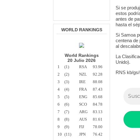
Si se produ
estos podrí
antes de pas
hasta el sé
WORLD RANKINGS
Si Samoa pu
centena de 
al descalab
World Rankings
La Clasifica
20 Julio 2026
Unido).
1
(1)
RSA
93.96
RNS kb/gs/s
2
(2)
NZL
92.28
3
(3)
IRE
88.08
4
(4)
FRA
87.43
5
(5)
ENG
85.68
6
(6)
SCO
84.78
7
(7)
ARG
83.13
8
(8)
AUS
81.61
9
(9)
FIJ
78.00
10
(11)
JPN
76.42