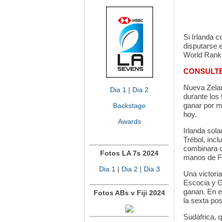
Si Irlanda 
disputarse 
World Ranki
CONSULTE
Nueva Zelan
Dia 1
|
Dia 2
durante los 
ganar por m
Backstage
hoy.
Awards
Irlanda sola
Trébol, incl
combinara c
Fotos LA 7s 2024
manos de Fij
Dia 1
|
Dia 2
| Dia 3
Una victori
Escocia y G
ganan. En e
Fotos ABs v Fiji 2024
la sexta pos
Sudáfrica, 