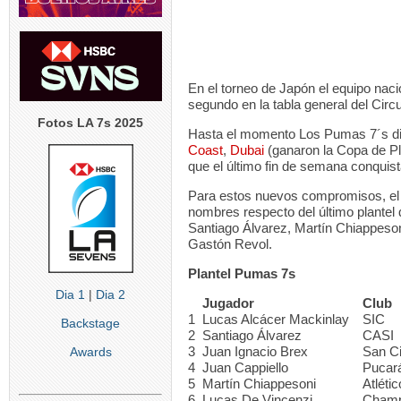
En el torneo de Japón el equipo naci
segundo en la tabla general del Circu
Fotos LA 7s 2025
Hasta el momento Los Pumas 7´s dis
Coast
,
Dubai
(ganaron la Copa de Pl
que el último fin de semana conquis
Para estos nuevos compromisos, el
nombres respecto del último plantel 
Santiago Álvarez, Martín Chiappeso
Gastón Revol.
Plantel Pumas 7s
Dia 1
|
Dia 2
Jugador
Club
1
Lucas Alcácer Mackinlay
SIC
Backstage
2
Santiago Álvarez
CASI
3
Juan Ignacio Brex
San C
Awards
4
Juan Cappiello
Pucar
5
Martín Chiappesoni
Atléti
6
Lucas De Vincenzi
Champ