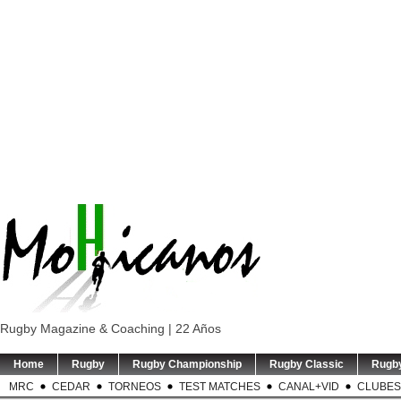
Rugby Magazine & Coaching | 22 Años
Home
Rugby
Rugby Championship
Rugby Classic
Rugb
MRC
CEDAR
TORNEOS
TEST MATCHES
CANAL+VID
CLUBES