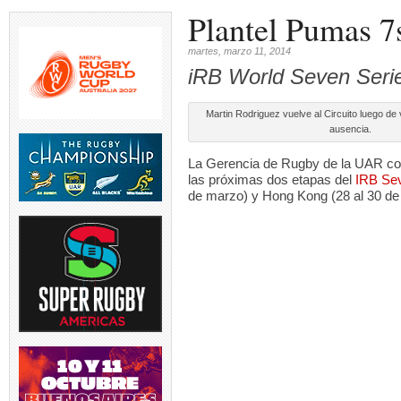
Plantel Pumas 7
martes, marzo 11, 2014
iRB World Seven Seri
Martin Rodriguez vuelve al Circuito luego de
ausencia.
La Gerencia de Rugby de la UAR conf
las próximas dos etapas del
IRB Sev
de marzo) y Hong Kong (28 al 30 de