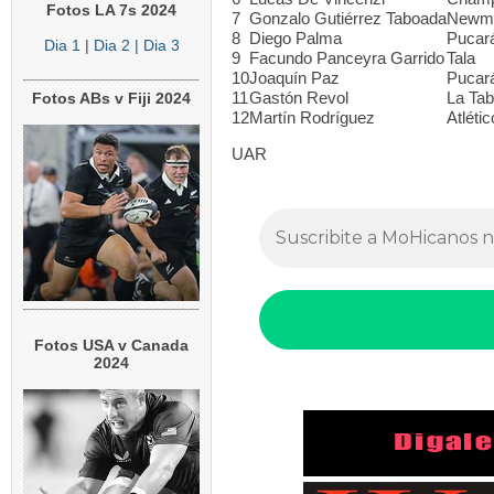
Fotos LA 7s 2024
7
Gonzalo Gutiérrez Taboada
Newm
8
Diego Palma
Pucar
Dia 1
|
Dia 2
| Dia 3
9
Facundo Panceyra Garrido
Tala
10
Joaquín Paz
Pucar
11
Gastón Revol
La Tab
Fotos ABs v Fiji 2024
12
Martín Rodríguez
Atléti
UAR
Fotos USA v Canada
2024