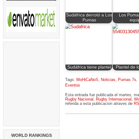
Sudáfrica derrotó a Los
Los Pumas
Pumas
equi
Sudáfrica tiene plantel
Plantel de 
Tags:
MoHiCaNoS
,
Noticias
,
Pumas 7s
,
Eventos
Esta entrada fue publicada el martes, m
Rugby Nacional
,
Rugby Internacional
,
Wo
referida a esta publicacion atraves de
RS
WORLD RANKINGS