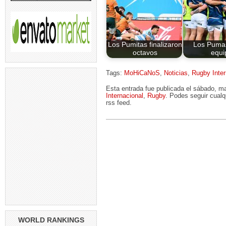
Los Pumitas finalizaron
Los Pumas
octavos
equi
Tags:
MoHiCaNoS
,
Noticias
,
Rugby Inter
Esta entrada fue publicada el sábado, 
Internacional
,
Rugby
. Podes seguir cualq
rss feed.
WORLD RANKINGS