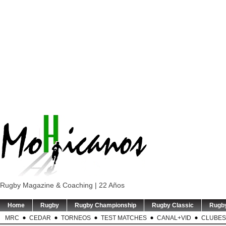
Rugby Magazine & Coaching | 22 Años
Home
Rugby
Rugby Championship
Rugby Classic
Rugb
MRC
CEDAR
TORNEOS
TEST MATCHES
CANAL+VID
CLUBES