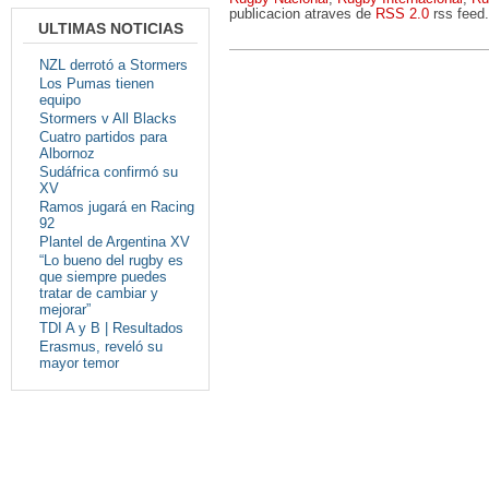
publicacion atraves de
RSS 2.0
rss feed.
ULTIMAS NOTICIAS
NZL derrotó a Stormers
Los Pumas tienen
equipo
Stormers v All Blacks
Cuatro partidos para
Albornoz
Sudáfrica confirmó su
XV
Ramos jugará en Racing
92
Plantel de Argentina XV
“Lo bueno del rugby es
que siempre puedes
tratar de cambiar y
mejorar”
TDI A y B | Resultados
Erasmus, reveló su
mayor temor