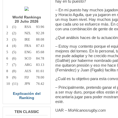
hay en tu puesto?
– En mi puesto hay muchos jugadore
y Horacio Agulla, que ya jugaron en
World Rankings
un muy buen nivel. Hay muchos jugad
20 Julio 2026
que cada uno se esfuerce más. En cu
1
(1)
RSA
93.96
con una combinación de gente de ex
2
(2)
NZL
92.28
¿Qué análisis haces de tu actuación
3
(3)
IRE
88.08
4
(4)
FRA
87.43
– Estoy muy contento porque el equip
mejores del torneo. En lo personal, 
5
(5)
ENG
85.68
me pude adaptar y he crecido much
6
(6)
SCO
84.78
(Galthié) por haberme nombrado pat
7
(7)
ARG
83.13
me quitaron presión y eso me hace l
(Fernández) y Juan (Figallo) facilita 
8
(8)
AUS
81.61
9
(9)
FIJ
78.00
¿Cuál es tu objetivo para esta convo
10
(11)
JPN
76.42
– Principalmente, pretendo ganar el
a ser muy duro, porque ellos están 
Explicación del
encantaría jugar para poder mostrar
Ranking
esté.
UAR –
MoHicanosrugby.com
TEN CLASSIC