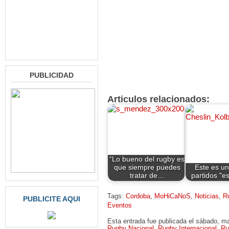
PUBLICIDAD
Articulos relacionados:
“Lo bueno del rugby es
que siempre puedes
Este es un
tratar de…
partidos "e
Tags:
Cordoba
,
MoHiCaNoS
,
Noticias
,
R
PUBLICITE AQUI
Eventos
Esta entrada fue publicada el sábado, m
Rugby Nacional
,
Rugby Internacional
,
Ru