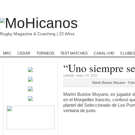
Rugby Magazine & Coaching | 22 Años
Home
Rugby
Rugby Championship
Rugby Classic
Rugb
MRC
CEDAR
TORNEOS
TEST MATCHES
CANAL+VID
CLUBES
“Uno siempre se
sábado, mayo 14, 2011
Martin Bustos Moyano - Fot
Martín Bustos Moyano, ex jugador d
en el Monpellier francés, confesó q
plantel del Seleccionado de Los Pum
ventana de junio.