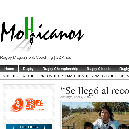
Rugby Magazine & Coaching | 22 Años
Home
Rugby
Rugby Championship
Rugby Classic
Rugb
MRC
CEDAR
TORNEOS
TEST MATCHES
CANAL+VID
CLUBES
“Se llegó al re
domingo, abril 4, 2010