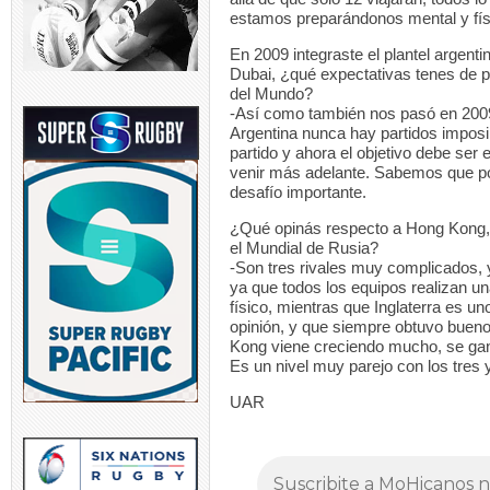
estamos preparándonos mental y físi
En 2009 integraste el plantel argent
Dubai, ¿qué expectativas tenes de p
del Mundo?
-Así como también nos pasó en 2009
Argentina nunca hay partidos imposib
partido y ahora el objetivo debe ser
venir más adelante. Sabemos que po
desafío importante.
¿Qué opinás respecto a Hong Kong, P
el Mundial de Rusia?
-Son tres rivales muy complicados, y
ya que todos los equipos realizan u
físico, mientras que Inglaterra es u
opinión, y que siempre obtuvo bueno
Kong viene creciendo mucho, se ganó
Es un nivel muy parejo con los tres
UAR