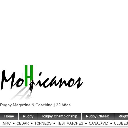
Rugby Magazine & Coaching | 22 Años
Home
Rugby
Rugby Championship
Rugby Classic
Rugb
MRC
CEDAR
TORNEOS
TEST MATCHES
CANAL+VID
CLUBES