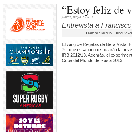
“Estoy feliz de 
jueves, mayo 9, 2013
Entrevista a Francisco
más
TEST MATCH | ARG v RSA |
TORNEO DEL INTERIOR |
Francisco Merello - Dubai Seve
do
El entrenador de
...
Este sábado se disputó la
...
1
...
5
0
6
0
El wing de Regatas de Bella Vista, F
7s, que el sábado disputarán la nove
IRB 2012/13. Además, el experimenta
Copa del Mundo de Rusia 2013.
omas
USA v ARGENTINA XV | El
TEST MATCH | El
VIDEO | STO v
 será
entrenador de Argentina
...
entrenador de los
Zelanda arran
Springboks,
...
5
0
2
5
0