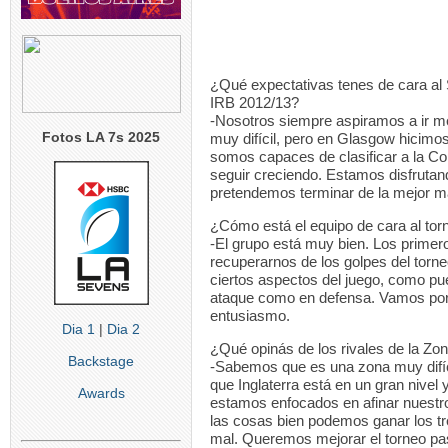
¿Qué expectativas tenes de cara al 
IRB 2012/13?
-Nosotros siempre aspiramos a ir 
Fotos LA 7s 2025
muy difícil, pero en Glasgow hicim
somos capaces de clasificar a la Co
seguir creciendo. Estamos disfrutan
pretendemos terminar de la mejor m
¿Cómo está el equipo de cara al to
-El grupo está muy bien. Los prime
recuperarnos de los golpes del tor
ciertos aspectos del juego, como pu
ataque como en defensa. Vamos por
entusiasmo.
Dia 1
|
Dia 2
¿Qué opinás de los rivales de la Zo
Backstage
-Sabemos que es una zona muy difíc
que Inglaterra está en un gran nivel
Awards
estamos enfocados en afinar nuest
las cosas bien podemos ganar los tr
mal. Queremos mejorar el torneo pas