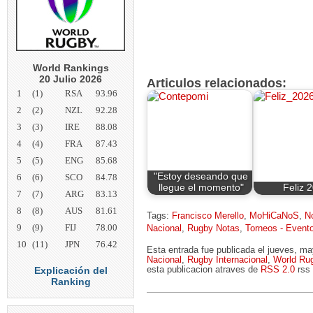
World Rankings
20 Julio 2026
Articulos relacionados:
1
(1)
RSA
93.96
2
(2)
NZL
92.28
3
(3)
IRE
88.08
4
(4)
FRA
87.43
5
(5)
ENG
85.68
"Estoy deseando que
6
(6)
SCO
84.78
llegue el momento"
Feliz 
7
(7)
ARG
83.13
8
(8)
AUS
81.61
Tags:
Francisco Merello
,
MoHiCaNoS
,
No
9
(9)
FIJ
78.00
Nacional
,
Rugby Notas
,
Torneos - Event
10
(11)
JPN
76.42
Esta entrada fue publicada el jueves, m
Nacional
,
Rugby Internacional
,
World Ru
Explicación del
esta publicacion atraves de
RSS 2.0
rss 
Ranking