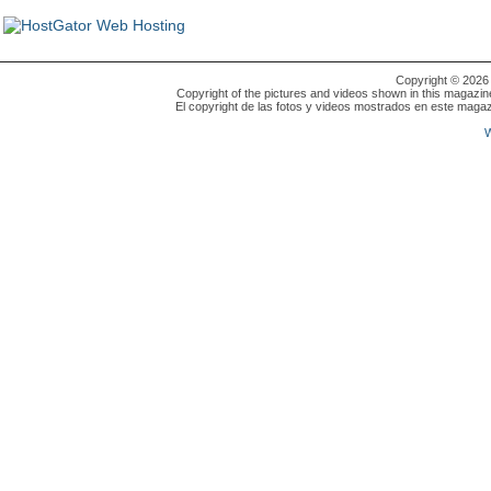
Copyright © 202
Copyright of the pictures and videos shown in this magazin
El copyright de las fotos y videos mostrados en este magaz
W