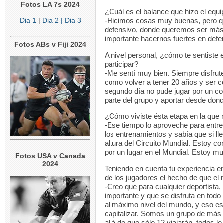
Fotos LA 7s 2024
¿Cuál es el balance que hizo el equi
Dia 1
|
Dia 2
| Dia 3
-Hicimos cosas muy buenas, pero qu
defensivo, donde queremos ser más 
importante hacernos fuertes en defe
Fotos ABs v Fiji 2024
A nivel personal, ¿cómo te sentiste e
participar?
-Me sentí muy bien. Siempre disfrut
como volver a tener 20 años y ser 
segundo día no pude jugar por un cor
parte del grupo y aportar desde don
¿Cómo viviste ésta etapa en la que 
-Ese tiempo lo aproveche para entre
los entrenamientos y sabía que si ll
altura del Circuito Mundial. Estoy c
por un lugar en el Mundial. Estoy m
Fotos USA v Canada
2024
Teniendo en cuenta tu experiencia e
de los jugadores el hecho de que e
-Creo que para cualquier deportista,
importante y que se disfruta en todo
al máximo nivel del mundo, y eso es
capitalizar. Somos un grupo de más
allá de que sólo 12 viajarán, todos l