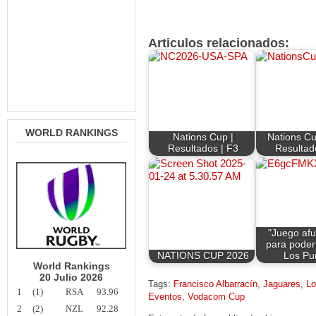
Articulos relacionados:
WORLD RANKINGS
Nations Cup |
Nations Cu
Resultados | F3
Resultad
"Juego afu
para poder
NATIONS CUP 2026
Los Pu
World Rankings
20 Julio 2026
Tags:
Francisco Albarracín
,
Jaguares
,
L
1
(1)
RSA
93.96
Eventos
,
Vodacom Cup
2
(2)
NZL
92.28