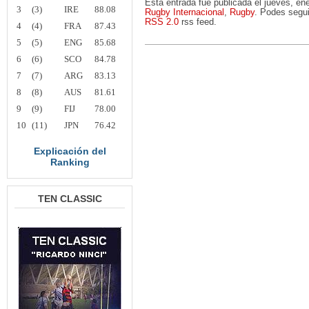
Esta entrada fue publicada el jueves, e
3
(3)
IRE
88.08
Rugby Internacional
,
Rugby
. Podes segui
RSS 2.0
rss feed.
4
(4)
FRA
87.43
5
(5)
ENG
85.68
6
(6)
SCO
84.78
7
(7)
ARG
83.13
8
(8)
AUS
81.61
9
(9)
FIJ
78.00
10
(11)
JPN
76.42
Explicación del
Ranking
TEN CLASSIC