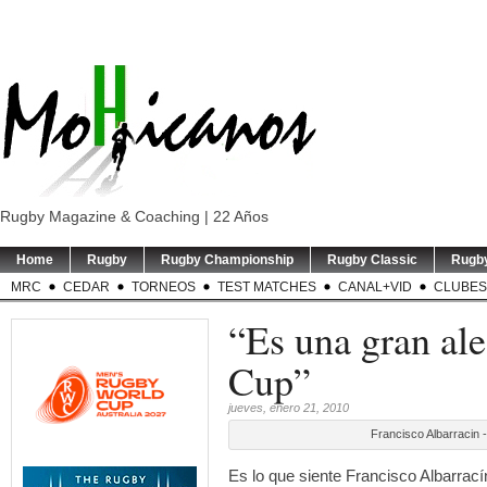
Rugby Magazine & Coaching | 22 Años
Home
Rugby
Rugby Championship
Rugby Classic
Rugb
MRC
CEDAR
TORNEOS
TEST MATCHES
CANAL+VID
CLUBES
“Es una gran al
Cup”
jueves, enero 21, 2010
Francisco Albarracin 
Es lo que siente Francisco Albarrac