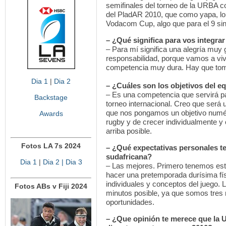
semifinales del torneo de la URBA con
del PladAR 2010, que como yapa, lo 
Vodacom Cup, algo que para el 9 sin
– ¿Qué significa para vos integra
– Para mí significa una alegría muy 
responsabilidad, porque vamos a viv
competencia muy dura. Hay que toma
Dia 1
|
Dia 2
– ¿Cuáles son los objetivos del 
– Es una competencia que servirá pa
Backstage
torneo internacional. Creo que será 
que nos pongamos un objetivo numéri
Awards
rugby y de crecer individualmente y
arriba posible.
Fotos LA 7s 2024
– ¿Qué expectativas personales t
sudafricana?
Dia 1
|
Dia 2
| Dia 3
– Las mejores. Primero tenemos est
hacer una pretemporada durísima fí
individuales y conceptos del juego. 
Fotos ABs v Fiji 2024
minutos posible, ya que somos tres
oportunidades.
– ¿Que opinión te merece que la U