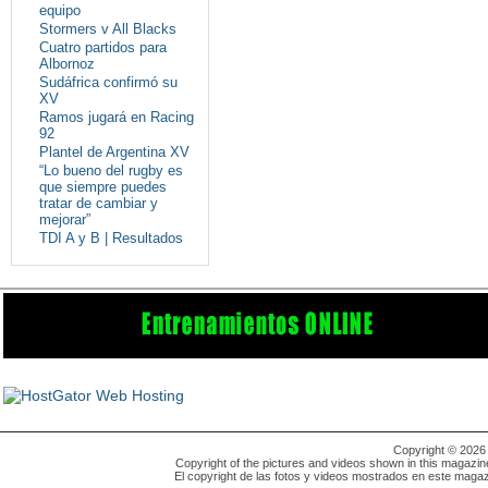
equipo
Stormers v All Blacks
Cuatro partidos para
Albornoz
Sudáfrica confirmó su
XV
Ramos jugará en Racing
92
Plantel de Argentina XV
“Lo bueno del rugby es
que siempre puedes
tratar de cambiar y
mejorar”
TDI A y B | Resultados
Copyright © 202
Copyright of the pictures and videos shown in this magazin
El copyright de las fotos y videos mostrados en este magaz